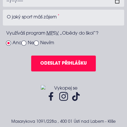
*
O jaký sport máš zájem
Využíváš program
MPSV
„Obědy do škol“?
Ano
Ne
Nevím
ODESLAT PŘIHLÁŠKU
Facebook
Instagram
TikTok
Vykopej se
Masarykova 1091/228a
,
400 01 Ústí nad Labem - Klíše