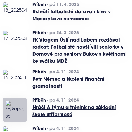
Příběh
-
pá 11. 4. 2025
Ústečtí fotbalisté darovali krev v
Masarykově nemocnici
Příběh
-
po 24. 3. 2025
FK Viagem Ústí nad Labem rozdával
radost: Fotbalisté navštívili seniorky v
Domově pro seniory Bukov s květinami
ke svátku MDŽ
Příběh
-
po 4. 11. 2024
Petr Němec a školení finanční
gramotnosti
Příběh
-
po 4. 11. 2024
Hráči A týmu a trénink na základní
škole Stříbrnická
Příběh
-
po 4. 11. 2024